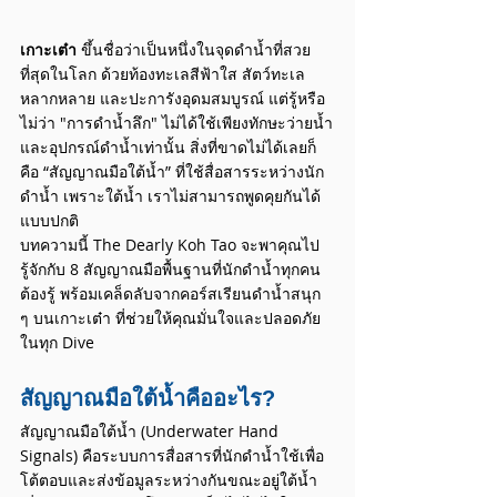
เกาะเต๋า
 ขึ้นชื่อว่าเป็นหนึ่งในจุดดำน้ำที่สวย
ที่สุดในโลก ด้วยท้องทะเลสีฟ้าใส สัตว์ทะเล
หลากหลาย และปะการังอุดมสมบูรณ์ แต่รู้หรือ
ไม่ว่า "การดำน้ำลึก" ไม่ได้ใช้เพียงทักษะว่ายน้ำ
และอุปกรณ์ดำน้ำเท่านั้น สิ่งที่ขาดไม่ได้เลยก็
คือ “สัญญาณมือใต้น้ำ” ที่ใช้สื่อสารระหว่างนัก
ดำน้ำ เพราะใต้น้ำ เราไม่สามารถพูดคุยกันได้
แบบปกติ
บทความนี้ The Dearly Koh Tao จะพาคุณไป
รู้จักกับ 8 สัญญาณมือพื้นฐานที่นักดำน้ำทุกคน
ต้องรู้ พร้อมเคล็ดลับจากคอร์สเรียนดำน้ำสนุก 
ๆ บนเกาะเต๋า ที่ช่วยให้คุณมั่นใจและปลอดภัย
ในทุก Dive
สัญญาณมือใต้น้ำคืออะไร?
​สัญญาณมือใต้น้ำ (Underwater Hand 
Signals) คือระบบการสื่อสารที่นักดำน้ำใช้เพื่อ
โต้ตอบและส่งข้อมูลระหว่างกันขณะอยู่ใต้น้ำ 